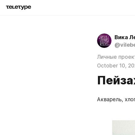
Вика Л
@vileb
Личные проек
October 10, 20
Пейза
Акварель, хло