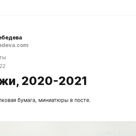
ебедева
edeva.com
ты
22
жи, 2020-2021
пковая бумага, миниатюры в посте. 