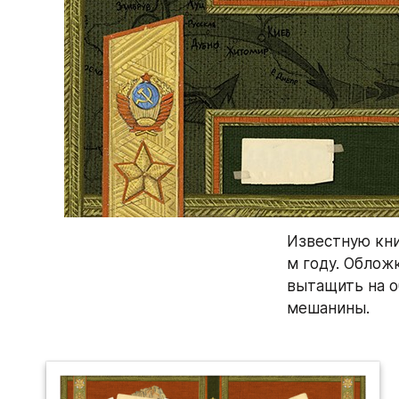
Известную кни
м году. Облож
вытащить на о
мешанины. 