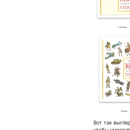
Вот так выгля
чтобы уместит