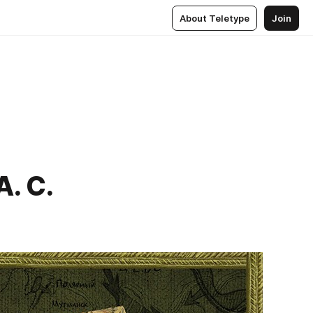
About Teletype
Join
. С.