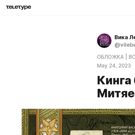
Вика Л
@vileb
ОБЛОЖКА | B
May 24, 2023
Кинга 
Митяев