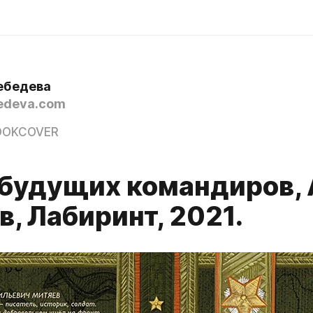
ебедева
edeva.com
OOKCOVER
будущих командиров, А
, Лабиринт, 2021.