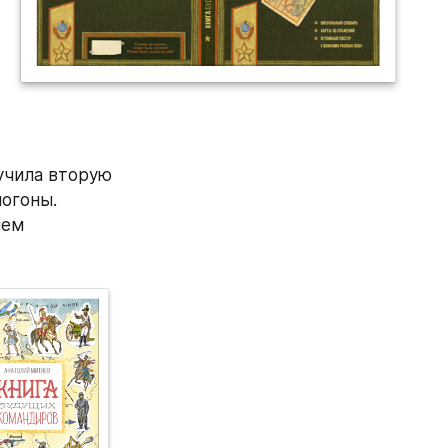
учила вторую 
гоны. 
ем 