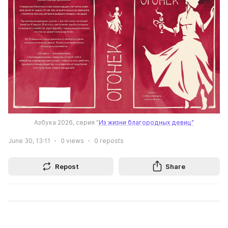
Азбука 2026, серия "
Из жизни благородных девиц"
June 30, 13:11
0
views
0
reposts
Repost
Share