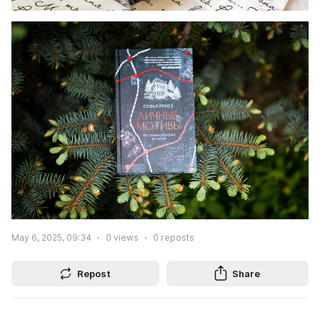
May 6, 2025, 09:34
0
views
0
reposts
Repost
Share