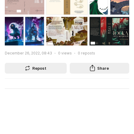
December 26, 2022, 08:43
0
views
0
reposts
Repost
Share